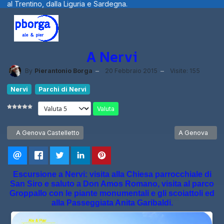
 e Sardegna.
Benvenuti visitatori ... fot
A Nervi
By
Pierantonio Borga
20 Febbraio 2015
Visite: 155
Nervi
Parchi di Nervi
Valuta
Articolo precedente: A Genova Castelletto
Articolo succe
A Genova Castelletto
A Genova
Escursione a Nervi: visita alla Chiesa parrocchiale di
San Siro e saluto a Don Amos Romano, visita al parco
Groppallo con le piante monumentali e gli scoiattoli ed
alla Passeggiata Anita Garibaldi.