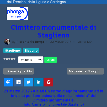
ia e Sardegna.
Benvenuti visitatori ... fo
Cimitero monumentale di
Staglieno
By
Pierantonio Borga
22 Marzo 2017
Visite: 139
Staglieno
Bisagno
Valuta
Articolo precedente: Pieve Ligure Alta
Articolo successivo: Memo
Pieve Ligure Alta
Memorie del Bisagno
21 Marzo 2017 - Ale ad un corso d'aggiornamento ed io
in visita per l'ennesima volta nella "miniera" del
Cimitero monumentale.
(Info:
Cimitero monumentale Staglieno
)