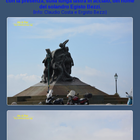
con la presenza, sulla lunga lastra in acciaio, del nome
del solandro Egisto Bezzi.
(Info:
Claudio Costa
e
Ergisto Bezzi
)