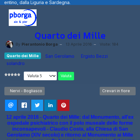
Sardegna.
Benvenuti visitatori ... fotogr
Quarto dei Mille
By
Pierantonio Borga
13 Aprile 2016
Visite: 184
Quarto dei Mille
San Gerolamo
Ergisto Bezzi
solandro
Valuta
Articolo precedente: Nervi - Bogliasco
Articolo successivo: 
Nervi - Bogliasco
Crevari in fiore
12 aprile 2016 - Quarto dei Mille: dal Monumento, all'ex
ospedale psichiatrico con il polo museale delle forme
inconsapevoli - Claudio Costa, alla Chiesa di San
Gerolamo (XIV secolo) e ritorno al Monumento ai Mille