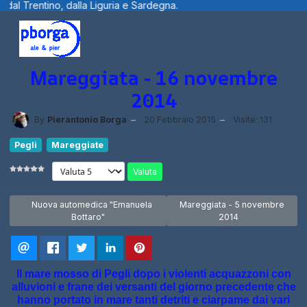
 Sardegna.
Benvenuti visitatori ... fotog
Mareggiata - 16 novembre
2014
By
Pierantonio Borga
20 Febbraio 2015
Visite: 131
Pegli
Mareggiate
Valuta
Articolo precedente: Nuova automedica "Emanuela Bottaro"
Articolo successivo: Mareggia
Nuova automedica "Emanuela
Mareggiata - 5 novembre
Bottaro"
2014
Il mare mosso di Pegli dopo i violenti acquazzoni con
alluvioni e frane dei versanti del giorno precedente che
hanno portato in mare tanti detriti e ciarpame dai vari