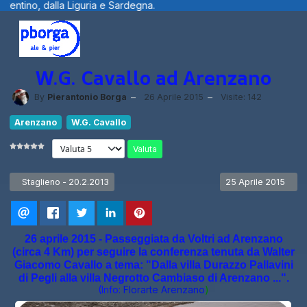
ardegna.
Benvenuti visitatori ... fotogra
W.G. Cavallo ad Arenzano
By
Pierantonio Borga
26 Aprile 2015
Visite: 142
Arenzano
W.G. Cavallo
Valuta
Articolo precedente: Staglieno - 20.2.2013
Articolo successivo
Staglieno - 20.2.2013
25 Aprile 2015
26 aprile 2015 - Passeggiata da Voltri ad Arenzano
(circa 4 Km) per seguire la conferenza tenuta da Walter
Giacomo Cavallo a tema: "Dalla villa Durazzo Pallavini
di Pegli alla villa Negrotto Cambiaso di Arenzano ...".
(Info:
Florarte Arenzano
)