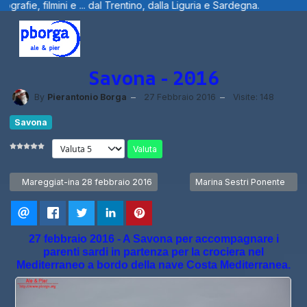
ntino, dalla Liguria e Sardegna.
Benvenut
Savona - 2016
By
Pierantonio Borga
27 Febbraio 2016
Visite: 148
Savona
Valuta
Articolo precedente: Mareggiat-ina 28 febbraio 2016
Articolo successivo: Marina
Mareggiat-ina 28 febbraio 2016
Marina Sestri Ponente
27 febbraio 2016 - A Savona per accompagnare i
parenti sardi in partenza per la crociera nel
Mediterraneo a bordo della nave Costa Mediterranea.