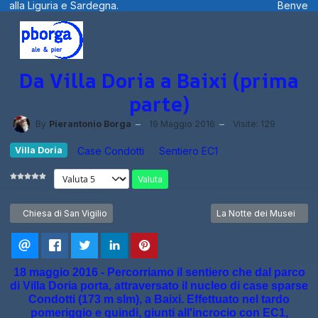
a.
Benvenuti visitatori ... fotografie, f
Da Villa Doria a Baixi (prima
parte)
By
Pierantonio Borga
19 Maggio 2016
Visite: 129
Villa Doria
Case Condotti
Sentiero EC1
Valuta
Articolo precedente: Chiesa di San Vigilio
Articolo successivo: La
Chiesa di San Vigilio
La Notte dei Musei
18 maggio 2016 - Percorriamo il sentiero che dal parco
di Villa Doria porta, attraversato il nucleo di case sparse
Condotti (173 m slm), a Baixi. Effettuato nel tardo
pomeriggio e quindi, giunti all'incrocio con EC1,