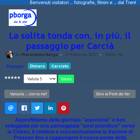
atori ... fotografie, filmini e ... dal Trentino, dalla Liguria e Sardegn
La solita tonda con, in più, il
passaggio per Carcià
By
Pierantonio Borga
21 Febbraio 2021
Visite: 181
Presson
Dimaro
Carciato
Valuta
Articolo precedente: Vanucla ... con la nef
Articolo successivo: Gir
Vanucla ... con la nef
Giro al Pont de fer
Approfittiamo della giornata "arancione" e ben
soleggiata per una passeggiata "post prandium" verso
la Chiesa, il cimitero e successivamente la frazione di
Presson fino a raggiungere il nuovo ponte della