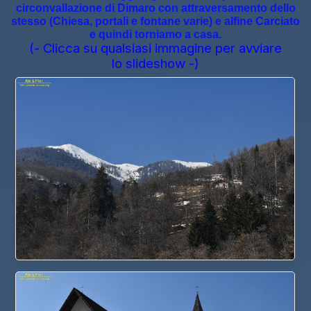
circonvallazione di Dimaro con attraversamento dello
stesso (
Chiesa, portali e
fontane varie) e alfine Carciato
e quindi torniamo a casa.
(- Clicca su qualsiasi immagine per avviare
lo slideshow -)