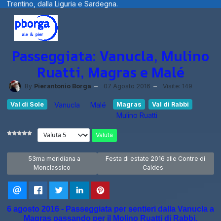
a e Sardegna.
Benvenuti visitatori ... fot
Passeggiata: Vanucla, Mulino
Ruatti, Magras e Malé
By
Pierantonio Borga
07 Agosto 2016
Visite: 149
Val di Sole
Vanucla
Malé
Magras
Val di Rabbi
Mulino Ruatti
Valuta
Articolo precedente: 53ma meridiana a Monclassico
Articolo successivo: Festa di estate 20
53ma meridiana a
Festa di estate 2016 alle Contre di
Monclassico
Caldes
6 agosto 2016 - Passeggiata per sentieri dalla Vanucla a
Magras passando per il Molino Ruatti di Rabbi.