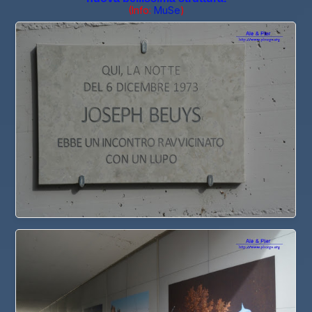
(Info:
MuSe
)