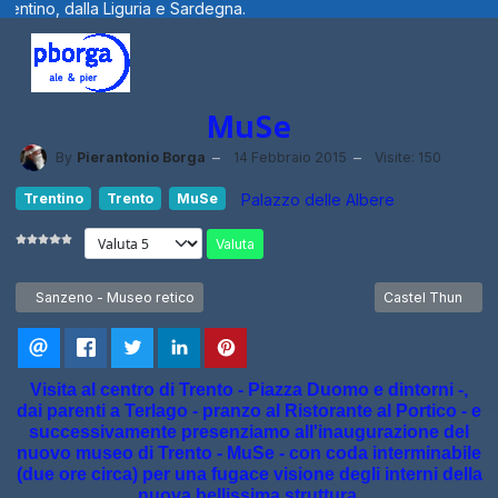
na.
Benvenuti visitatori ... fotografie, f
MuSe
By
Pierantonio Borga
14 Febbraio 2015
Visite: 150
Trentino
Trento
MuSe
Palazzo delle Albere
Valuta
Articolo precedente: Sanzeno - Museo retico
Articolo successi
Sanzeno - Museo retico
Castel Thun
Visita al centro di Trento - Piazza Duomo e dintorni -,
dai parenti a Terlago - pranzo al Ristorante al Portico - e
successivamente presenziamo all'inaugurazione del
nuovo museo di Trento - MuSe - con coda interminabile
(due ore circa) per una fugace visione degli interni della
nuova bellissima struttura.