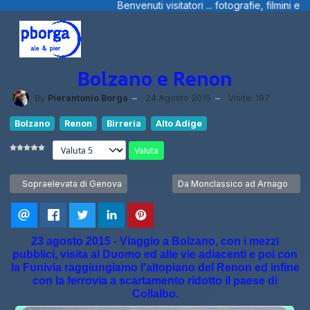
 visitatori ... fotografie, filmini e ... dal Trentino, dalla Liguria e S
Bolzano e Renon
By
Pierantonio Borga
24 Agosto 2015
Visite: 197
Bolzano
Renon
Birreria
Alto Adige
Valuta
Articolo precedente: Sopraelevata di Genova
Articolo successivo: Da Moncla
Sopraelevata di Genova
Da Monclassico ad Arnago
23 agosto 2015 - Viaggio a Bolzano, con i mezzi
pubblici, visita al Duomo ed alle vie adiacenti e poi con
la Funivia raggiungiamo l'altopiano del Renon ed infine
con la ferrovia a scartamento ridotto il paese di
Collalbo.