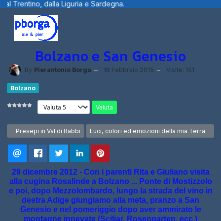
guria e Sardegna.
Benvenuti visitatori ..
Bolzano e San Genesio
By
Pierantonio Borga
18 Febbraio 2015
Visite: 151
Bolzano
Valuta
Articolo precedente: Presepi in Val di Rabbi
Articolo successivo: Luci, colori ed emozioni
Presepi in Val di Rabbi
Luci, colori ed emozioni della mia Terra
29 dicembre 2012 - Con i parenti Rita e Giuliano visita
alla cugina Rosalinde a Bolzano ... Ponte di Mostizzolo
e poi, dopo Mezzolombardo, lungo la strada del vino in
destra Adige giungiamo alla meta, pranzo a San
Genesio e nel pomeriggio dopo aver ammirato le
montagne innevate (Sciliar, Rosengarten, ecc.)