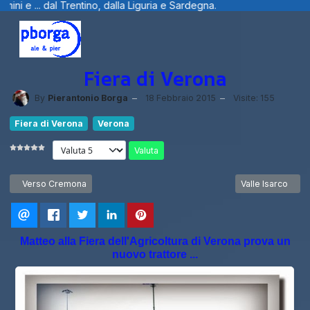
al Trentino, dalla Liguria e Sardegna.
Ben
Fiera di Verona
By
Pierantonio Borga
18 Febbraio 2015
Visite: 155
Fiera di Verona
Verona
Valuta
Articolo precedente: Verso Cremona
Articolo successi
Verso Cremona
Valle Isarco
Matteo alla Fiera dell'Agricoltura di Verona prova un
nuovo trattore ...