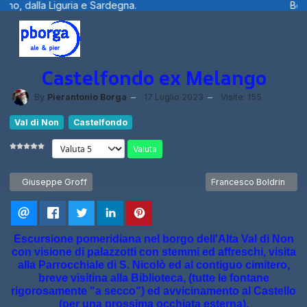
rdegna.
Benvenuti visitatori ... fotografi
Castelfondo ex Melango
By
Pierantonio Borga
17 Luglio 2023
Visite: 155
Val di Non
Castelfondo
Valuta
Articolo precedente: Giuseppe Groff
Articolo successivo: Fr
Giuseppe Groff
Francesco Boldrin
Escursione pomeridiana nel borgo dell'Alta Val di Non
con visione di palazzotti con stemmi ed affreschi, visita
alla Parrocchiale di S. Nicolò ed al contiguo cimitero,
breve visitina alla Biblioteca, (tutte le fontane
rigorosamente "a secco") ed avvicinamento al Castello
(per una prossima occhiata esterna).