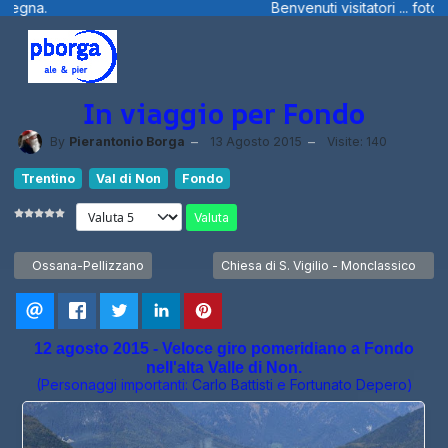
Benvenuti visitatori ... fotografie, filmini e ... dal Trentin
In viaggio per Fondo
By
Pierantonio Borga
13 Agosto 2015
Visite: 140
Trentino
Val di Non
Fondo
Valuta
Articolo precedente: Ossana-Pellizzano
Articolo successivo: Chiesa di S. Vigil
Ossana-Pellizzano
Chiesa di S. Vigilio - Monclassico
12 agosto 2015 - Veloce giro pomeridiano a Fondo
nell'alta Valle di Non.
(Personaggi importanti:
Carlo Battisti
e
Fortunato Depero
)