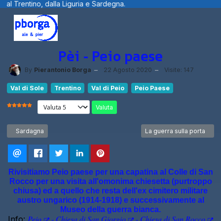
ardegna.
Benvenuti visitatori ... fotogra
Pèi - Peio paese
By
Pierantonio Borga
22 Agosto 2020
Visite: 147
Val di Sole
Trentino
Val di Peio
Peio Paese
Valuta
VALUTAZIONE ATTUALE:
5
/
5
Articolo precedente: Sardagna
Articolo successivo: La gu
Sardagna
La guerra sulla porta
Rivisitiamo Peio paese per una capatina al Colle di San
Rocco per una visita all'omonima chiesetta (purtroppo
chiusa) ed a quello che resta dell'ex cimitero militare
austro ungarico
(1914-1918)
e successivamente al
Museo della guerra bianca.
Peio
-
Chiesa di San Giorgio
-
Chiesa di San Rocco
Info: