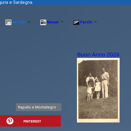
Artisti
Musei
Parchi
Buon Anno 2026
Articolo successivo: Rapallo e Montallegro
Rapallo e Montallegro
PINTEREST