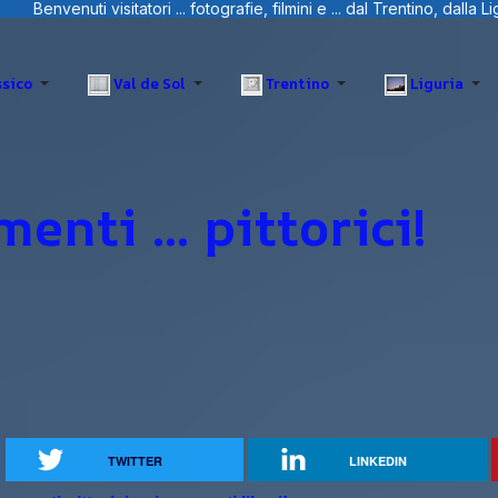
rafie, filmini e ... dal Trentino, dalla Liguria e Sardegna.
sico
Val de Sol
Trentino
Liguria
enti ... pittorici!
TWITTER
LINKEDIN