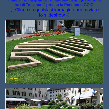
mare e con la gradita compagnia di un quartetto di
turisti "milanesi" presso la Pescheria GOIO.
(- Clicca su qualsiasi immagine per avviare
lo slideshow -)