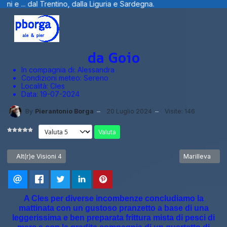
tino, dalla Liguria e Sardegna.
Benvenuti
da Goio
In compagnia di:
Alessandra
Condizioni meteo:
Sereno
Località:
Cles
Data:
19-07-2024
By
Pierantonio Borga
20 Luglio 2024
Visite: 146
Valuta
Articolo precedente: Alt(r)e Visioni 4
Articolo succe
Alt(r)e Visioni 4
Marilleva
A Cles per diverse incombenze concludiamo la
mattinata con un gustoso pranzetto a base di una
leggerissima e ben preparata frittura mista di pesci di