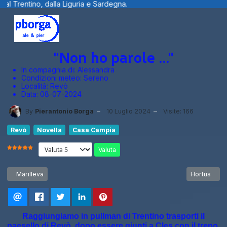
 Sardegna.
Benvenuti visitatori ... fotog
"Non ho parole ..."
In compagnia di:
Alessandra
Condizioni meteo:
Sereno
Località:
Revò
Data:
08-07-2024
By
Pierantonio Borga
10 Luglio 2024
Visite: 166
Revò
Novella
Casa Campia
Valuta
VALUTAZIONE ATTUALE:
5
/
5
Articolo precedente: Marilleva
Articolo suc
Marilleva
Hortus
Raggiungiamo in pullman di Trentino trasporti il
paesello di Revò, dopo essere giunti a Cles con il treno,