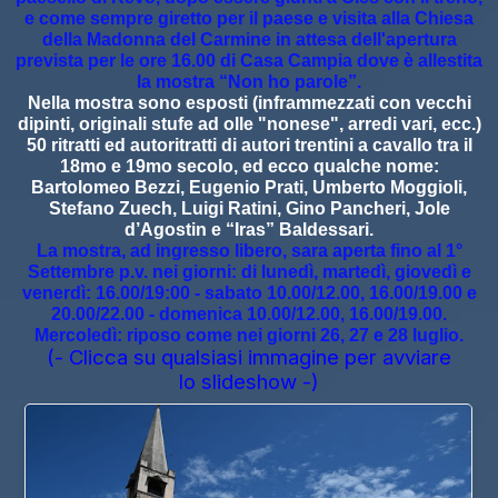
e come sempre giretto per il paese e visita alla Chiesa
della Madonna del Carmine in attesa dell'apertura
prevista per le ore 16.00 di Casa Campia dove è allestita
la mostra “Non ho parole”.
Nella mostra sono esposti (inframmezzati con vecchi
dipinti, originali stufe ad olle
"nonese"
, arredi vari, ecc.)
50 ritratti ed autoritratti di autori trentini a cavallo tra il
18mo e 19mo secolo, ed ecco qualche nome:
Bartolomeo Bezzi, Eugenio Prati, Umberto Moggioli,
Stefano Zuech, Luigi Ratini, Gino Pancheri, Jole
d’Agostin e “Iras” Baldessari.
La mostra, ad ingresso libero, sara aperta fino al 1°
Settembre p.v. nei giorni: di lunedì, martedì, giovedì e
venerdì: 16.00/19:00 - sabato 10.00/12.00, 16.00/19.00 e
20.00/22.00 - domenica 10.00/12.00, 16.00/19.00.
Mercoledì: riposo come nei giorni 26, 27 e 28 luglio.
(- Clicca su qualsiasi immagine per avviare
lo slideshow -)