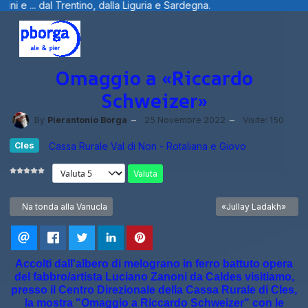
no, dalla Liguria e Sardegna.
Benvenuti v
Omaggio a «Riccardo
Schweizer»
By
Pierantonio Borga
25 Novembre 2022
Visite: 150
Cles
Cassa Rurale Val di Non - Rotaliana e Giovo
Valuta
Articolo precedente: Na tonda alla Vanucla
Articolo successivo:
Na tonda alla Vanucla
«Jullay Ladakh»
Accolti dall'albero di melograno in ferro battuto opera
del fabbro/artista Luciano Zanoni da Caldes visitiamo,
presso il Centro Direzionale della Cassa Rurale di Cles,
la mostra "Omaggio a Riccardo Schweizer" con le