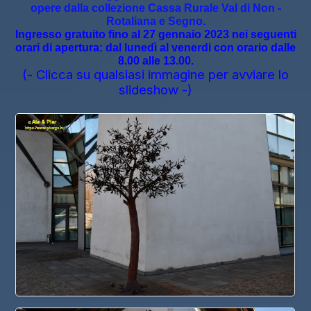
opere dalla collezione Cassa Rurale Val di Non -
Rotaliana e Segno.
Ingresso gratuito fino al 27 gennaio 2023 nei seguenti
orari di apertura: dal lunedì al venerdi con orario dalle
8.00 alle 13.00.
(- Clicca su qualsiasi immagine per avviare lo
slideshow -)