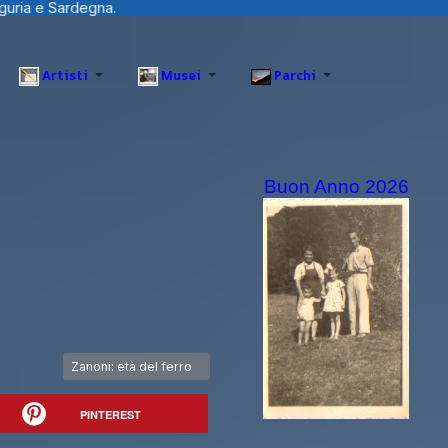
Artisti
Musei
Parchi
Buon Anno 2026
Articolo successivo: Zanoni: età del ferro
Zanoni: età del ferro
PINTEREST