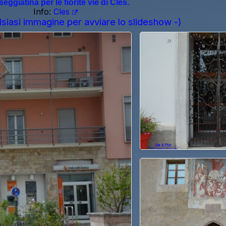
eggiatina per le fiorite vie di Cles.
Info:
Cles
lsiasi immagine per avviare lo slideshow -)