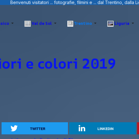
afie, filmini e ... dal Trentino, dalla Liguria e Sardegna.
sico
Val de Sol
Trentino
Liguria
iori e colori 2019
TWITTER
LINKEDIN