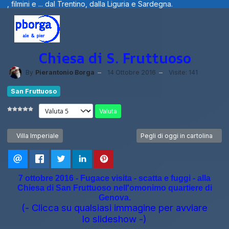
. dal Trentino, dalla Liguria e Sardegna.
Chiesa di S. Fruttuoso
By
Pierantonio Borga
14 Ottobre 2016
Visite: 141
San Fruttuoso
Valuta
Articolo precedente: Villa Imperiale
Articolo successivo: Pegli di 
Villa Imperiale
Pegli di oggi in cartolina
7 ottobre 2016 - Fugace visita - scatta e fuggi - alla
Chiesa di San Fruttuoso nell'omonimo quartiere di
Genova.
(- Clicca su qualsiasi immagine per avviare
lo slideshow -)