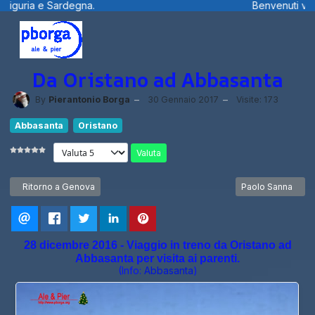
Benvenuti visitatori ... fotografie, filmini e
Da Oristano ad Abbasanta
By
Pierantonio Borga
30 Gennaio 2017
Visite: 173
Abbasanta
Oristano
Valuta
Articolo precedente: Ritorno a Genova
Articolo successi
Ritorno a Genova
Paolo Sanna
28 dicembre 2016 - Viaggio in treno da Oristano ad
Abbasanta per visita ai parenti.
(Info:
Abbasanta
)