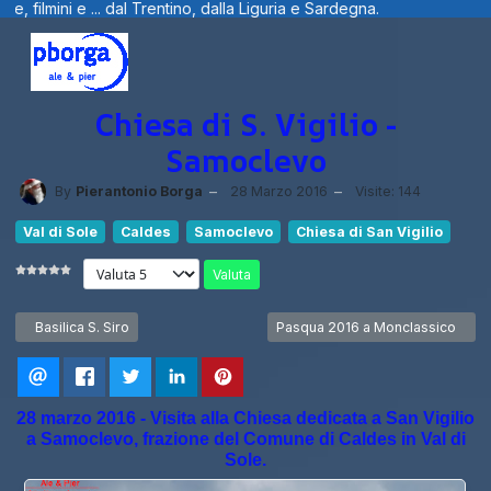
al Trentino, dalla Liguria e Sardegna.
Be
Chiesa di S. Vigilio -
Samoclevo
By
Pierantonio Borga
28 Marzo 2016
Visite: 144
Val di Sole
Caldes
Samoclevo
Chiesa di San Vigilio
Valuta
Articolo precedente: Basilica S. Siro
Articolo successivo: Pasqua 201
Basilica S. Siro
Pasqua 2016 a Monclassico
28 marzo 2016 - Visita alla Chiesa dedicata a San Vigilio
a Samoclevo, frazione del Comune di Caldes in Val di
Sole.