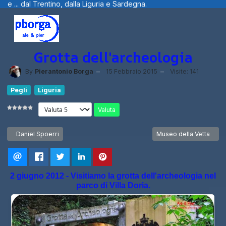
iguria e Sardegna.
Benvenuti visitatori ..
Grotta dell'archeologia
By
Pierantonio Borga
15 Febbraio 2015
Visite: 141
Pegli
Liguria
Valuta
Articolo precedente: Daniel Spoerri
Articolo successivo: M
Daniel Spoerri
Museo della Vetta
2 giugno 2012 - Visitiamo la grotta dell'archeologia nel
parco di Villa Doria.