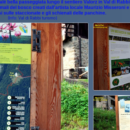
lé bella passeggiata lungo il sentiero Valorz in Val di Rabbi
ali del bosco creati dall'artista locale Maurizio Misseroni e
si sulle staccionate e gli schienali delle panchine.
(Info:
Val di Rabbi turismo
)