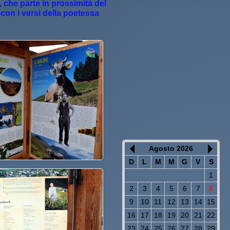
, che parte in prossimità del
 con i versi della poetessa
Agosto 2026
D
L
M
M
G
V
S
1
2
3
4
5
6
7
8
9
10
11
12
13
14
15
16
17
18
19
20
21
22
23
24
25
26
27
28
29