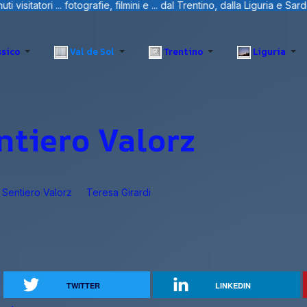
ni e ... dal Trentino, dalla Liguria e Sardegna.
sico
Val de Sol
Trentino
Liguria
ntiero Valorz
Sentiero Valorz
Teresa Girardi
TWITTER
LINKEDIN