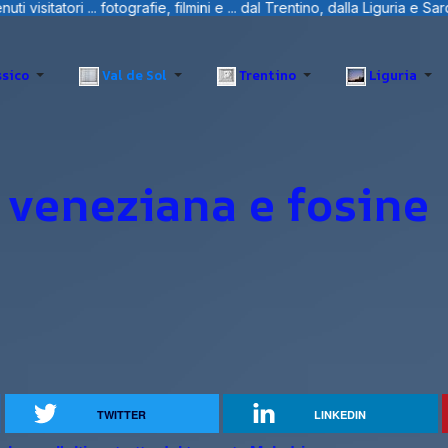
al Trentino, dalla Liguria e Sardegna.
sico
Val de Sol
Trentino
Liguria
 veneziana e fosine
TWITTER
LINKEDIN