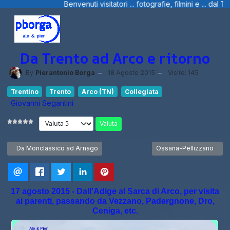
ti visitatori ... fotografie, filmini e ... dal Trentino, dalla Liguria e
Da Trento ad Arco e ritorno
By
Pierantonio Borga
18 Agosto 2015
Visite: 145
Trentino
Trento
Arco (TN)
Collegiata
Giovanni Segantini
Valuta
Articolo precedente: Da Monclassico ad Arnago
Articolo successivo: Os
Da Monclassico ad Arnago
Ossana-Pellizzano
17 agosto 2015 - Dall'Adige al Sarca di Arco, per visita
ai parenti, passando da Vezzano, Padergnone, Dro,
Ceniga, etc.