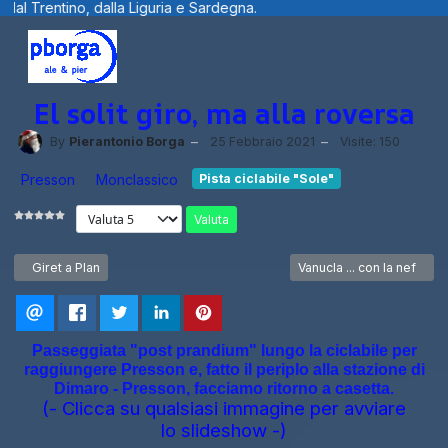
a e Sardegna.
Benvenuti visitatori ... fot
El solit giro, ma alla roversa
By
Pierantonio Borga
25 Febbraio 2021
Visite: 150
Presson
Monclassico
Pista ciclabile "Sole"
Valuta
Articolo precedente: Giret a Plan
Articolo successivo: Vanuc
Giret a Plan
Vanucla ... con la nef
Passeggiata "post prandium" lungo la ciclabile per
raggiungere Presson e, fatto il periplo alla stazione di
Dimaro - Presson, facciamo ritorno a casetta.
(- Clicca su qualsiasi immagine per avviare
lo slideshow -)