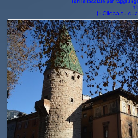
Torri e facciate per raggiunger
Inf
(- Clicca su qua