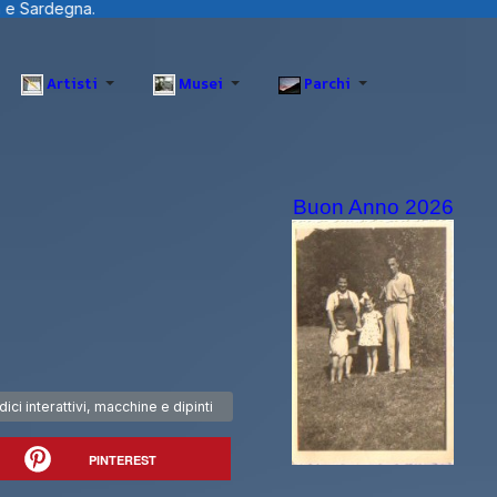
Artisti
Musei
Parchi
Buon Anno 2026
sivo: Leonardo3: codici interattivi, macchine e dipinti
ci interattivi, macchine e dipinti
PINTEREST