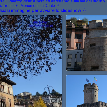
e il Palazzo delle Albere ed altrettanto sulla via del ritorno.
o:
Trento
-
Monumento a Dante
lsiasi immagine per avviare lo slideshow -)