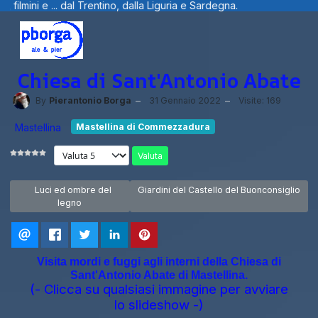
e ... dal Trentino, dalla Liguria e Sardegna.
Chiesa di Sant'Antonio Abate
By
Pierantonio Borga
31 Gennaio 2022
Visite: 169
Mastellina
Mastellina di Commezzadura
Valuta
Articolo precedente: Luci ed ombre del legno
Articolo successivo: Giardini del Castello 
Luci ed ombre del
Giardini del Castello del Buonconsiglio
legno
Visita mordi e fuggi agli interni della Chiesa di
Sant'Antonio Abate di Mastellina.
(- Clicca su qualsiasi immagine per avviare
lo slideshow -)