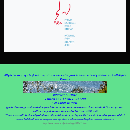
All photos are property of their respective owners and may not be reused without permission. - © All Rights
Reserved
Benvenuto visitatore.
Copyright © 2011 Il sito di Ale e Pier.
Tutti i diritti riservati.
Questo sito non rappresenta una testata giornalistica in quanto viene aggiornato senza alcuna periodicità. Non può, pertanto,
considerarsi un prodotto editoriale ai sensi della l. 7 marzo 2001, n. 62.
(Nuove norme sull’editoria e sui prodotti editoriali e modifiche alla legge 5 agosto 1981, n. 416). Il materiale presente sul sito è
coperto da diritto di autore e non può essere riprodotto o utilizzato senza l'esplicito consenso dello stesso.
http://www.camera.it/parlam/leggi/01062l.htm;