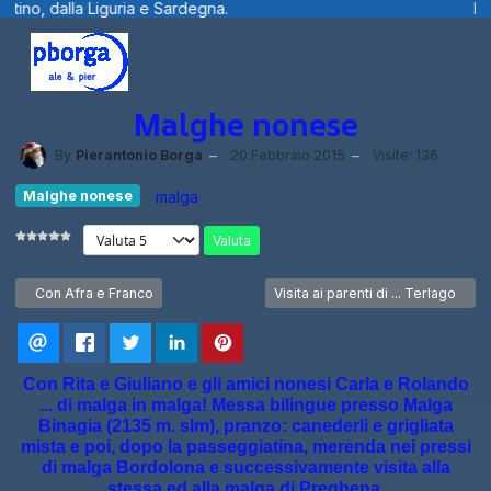
a.
Benvenuti visitatori ... fotografie, f
Malghe nonese
By
Pierantonio Borga
20 Febbraio 2015
Visite: 136
Malghe nonese
malga
Valuta
Articolo precedente: Con Afra e Franco
Articolo successivo: Visita ai paren
Con Afra e Franco
Visita ai parenti di ... Terlago
Con Rita e Giuliano e gli amici nonesi Carla e Rolando
... di malga in malga! Messa bilingue presso Malga
Binagia (2135 m. slm), pranzo: canederli e grigliata
mista e poi, dopo la passeggiatina, merenda nei pressi
di malga Bordolona e successivamente visita alla
stessa ed alla malga di Preghena.