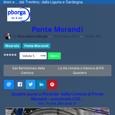
 Trentino, dalla Liguria e Sardegna.
Benv
Ponte Morandi
By
Pierantonio Borga
23 Ottobre 2017
Visite: 160
Rivarolo
Ponte Morandi
Valuta
Articolo precedente: San Bartolomeo della Certosa
Articolo successivo: La Via romana 
San Bartolomeo della
La Via romana a Genova di PG
Certosa
Quartero
Quattro passi a Rivarolo: dalla Certosa al Ponte
Morandi - autostrada A10 -.
Info:
Ponte_Morandi