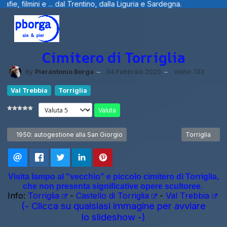
mini e ... dal Trentino, dalla Liguria e Sardegna.
Cimitero di Torriglia
By
Pierantonio Borga
04 Febbraio 2020
Visite: 133
Val Trebbia
Torriglia
Valuta
Articolo precedente: 1950: autogestione alla San Giorgio
Articolo succe
1950: autogestione alla San Giorgio
Torriglia
Visita lampo al "vecchio" e piccolo cimitero di Torriglia,
che non presenta significative opere scultoree.
Info:
Torriglia
-
Castello di Torriglia
-
Val Trebbia
(- Clicca su qualsiasi immagine per avviare
lo slideshow -)