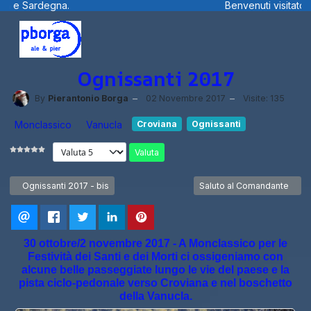
Benvenuti visitatori ... fotografie, filmini e ..
Ognissanti 2017
By
Pierantonio Borga
02 Novembre 2017
Visite: 135
Monclassico
Vanucla
Croviana
Ognissanti
Valuta
Articolo precedente: Ognissanti 2017 - bis
Articolo successivo: Salut
Ognissanti 2017 - bis
Saluto al Comandante
30 ottobre/2 novembre 2017 - A Monclassico per le
Festività dei Santi e dei Morti ci ossigeniamo con
alcune belle passeggiate lungo le vie del paese e la
pista ciclo-pedonale verso Croviana e nel boschetto
della Vanucla.