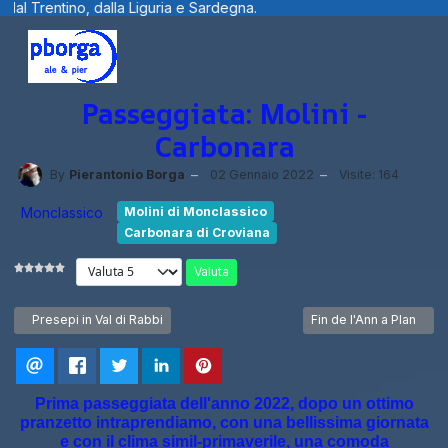
Sardegna.
Benvenuti visitatori ... fotogr
Passeggiata: Molini -
Carbonara
By
Pierantonio Borga
02 Gennaio 2022
Visite: 164
Monclassico
Molini di Monclassico
Carbonara di Croviana
Valuta
Articolo precedente: Presepi in Val di Rabbi
Articolo successivo: Fin
Presepi in Val di Rabbi
Fin de l'Ann a Plan
Prima passeggiata dell'anno 2022, dopo un ottimo
pranzetto intraprendiamo, con una bellissima giornata
e con il clima simil-primaverile, una comoda