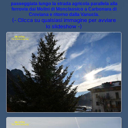
passeggiata lungo la strada agricola parallela alla
ferrovia dai Molini di Monclassico a Carbonara di
Croviana e ritorno dalla Vanucla.
(- Clicca su qualsiasi immagine per avviare
lo slideshow -)