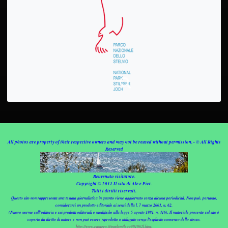
All photos are property of their respective owners and may not be reused without permission. - © All Rights
Reserved
Benvenuto visitatore.
Copyright © 2011 Il sito di Ale e Pier.
Tutti i diritti riservati.
Questo sito non rappresenta una testata giornalistica in quanto viene aggiornato senza alcuna periodicità. Non può, pertanto,
considerarsi un prodotto editoriale ai sensi della l. 7 marzo 2001, n. 62.
(Nuove norme sull’editoria e sui prodotti editoriali e modifiche alla legge 5 agosto 1981, n. 416). Il materiale presente sul sito è
coperto da diritto di autore e non può essere riprodotto o utilizzato senza l'esplicito consenso dello stesso.
http://www.camera.it/parlam/leggi/01062l.htm;