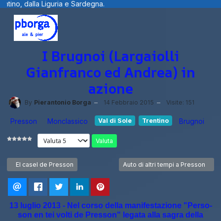
guria e Sardegna.
Benvenuti visitatori ..
I Brugnoi (Largaiolli
Gianfranco ed Andrea) in
azione
By
Pierantonio Borga
14 Febbraio 2015
Visite: 151
Presson
Monclassico
Val di Sole
Trentino
Brugnoi
Valuta
Articolo precedente: El casel de Presson
Articolo successivo: Auto di altri
El casel de Presson
Auto di altri tempi a Presson
13 luglio 2013 - Nel corso della manifestazione "Perso-
son en tei volti de Presson" legata alla sagra della