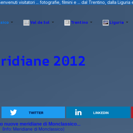
dal Trentino, dalla Liguria e Sardegna.
sico
Val de Sol
Trentino
Liguria
ridiane 2012
TWITTER
LINKEDIN
o nuove meridiane di Monclassico...
(Info:
Meridiane di Monclassico
)