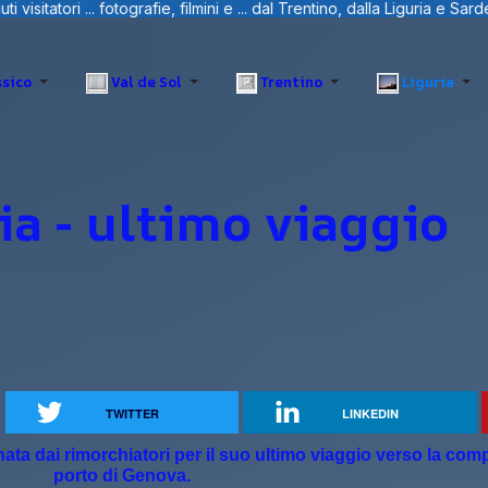
... dal Trentino, dalla Liguria e Sardegna.
sico
Val de Sol
Trentino
Liguria
a - ultimo viaggio
TWITTER
LINKEDIN
nata dai rimorchiatori per il suo ultimo viaggio verso la com
porto di Genova.