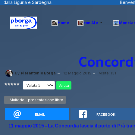
Benvenuti visitatori ... fotografie, filmini e 
Home
con Ale
Monclas
Concordi
By
Pierantonio Borga
12 Maggio 2015
Visite: 131
Valuta
Articolo precedente: Multedo - presentazione libro
Multedo - presentazione libro
EMAIL
FACEBOOK
11 maggio 2015 - La Concordia lascia il porto di Prà trai