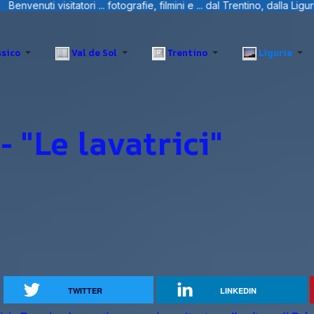
ini e ... dal Trentino, dalla Liguria e Sardegna.
sico
Val de Sol
Trentino
Liguria
- "Le lavatrici"
TWITTER
LINKEDIN