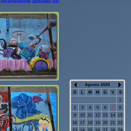
, recentemente abbellito dai
Agosto 2026
D
L
M
M
G
V
S
1
2
3
4
5
6
7
8
9
10
11
12
13
14
15
16
17
18
19
20
21
22
23
24
25
26
27
28
29