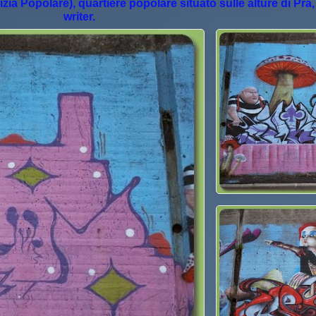
zia Popolare), quartiere popolare situato sulle alture di Prà
writer.