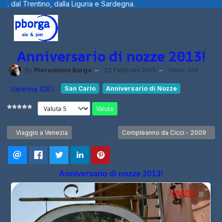
guria e Sardegna.
Benvenuti visitatori ...
Anniversario di nozze 2013!
By
Pierantonio Borga
23 Febbraio 2015
Visite: 128
Varenna (GE)
San Carlo
Anniversario di Nozze
Valuta
Articolo precedente: Viaggio a Venezia
Articolo successivo: Compleanno 
Viaggio a Venezia
Compleanno da Cicci - 2009
Anniversario di nozze 2013!