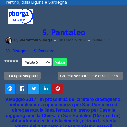
 Sardegna.
Benvenuti visitatori ... fotogr
S. Pantaleo
By
Pierantonio Borga
10 Maggio 2017
Visite: 137
Val Bisagno
S. Pantaleo
Valuta
Articolo precedente: La figlia sbagliata
Articolo successivo: Galleria semicircol
La figlia sbagliata
Galleria semicircolare di Staglieno
9 Maggio 2017 - In prossimità del cimitero di Staglieno,
imbocchiamo la ripida creuza per San Pantaleo ed
oltrepassata la linea ferrata del treno per Casella
raggiungiamo la Chiesa di San Pantaleo (153 m s.l.m.),
abbandonata ed in disfacimento, e dopo la stretta
viuzza del gruppetto di case torniamo verso il