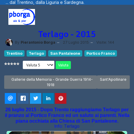
ia e Sardegna.
Benvenuti visitatori ... f
Terlago - 2015
By
Pierantonio Borga
27 Luglio 2015
Visite: 144
Trentino
Terlago
San Pantaleone
Portico Franco
Valuta
Articolo precedente: Gallerie della Memoria - Grande Guerra 1914-191
Articolo successivo
Gallerie della Memoria - Grande Guerra 1914-
Sant'Apollinare
1918
26 luglio 2015 - Dopo Trento raggiungiamo Terlago per
il pranzo al Portico Franco ed un saluto ai parenti. Nella
piana occhiata alla Chiesa di San Pantaleone.
Info:
Terlago