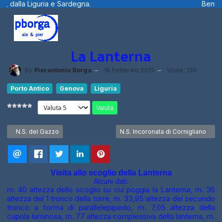
.
Benvenuti visitatori ... fotografie, fil
La Lanterna
By
Pierantonio Borga
16 Febbraio 2015
Visite: 150
Porto Antico
Genova
Liguria
Valuta
Articolo precedente: N.S. del Gazzo
Articolo successivo: N.S. Incoronat
N.S. del Gazzo
N.S. Incoronata di Cornigliano
Visita allo scoglio della Lanterna
Alcuni dati:
m. 40 altezza dello scoglio su cui poggia la Lanterna, m. 36
altezza del 1 tronco della torre, m. 33,95 altezza del secondo
tronco a forma di parallelepipedo, m. 7,05 altezza della
cupola luminosa, m. 77 altezza complessiva della lanterna, m.