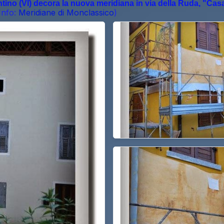
ino (VI) decora la nuova meridiana in via della Ruda, "Casa
Info:
Meridiane di Monclassico
)