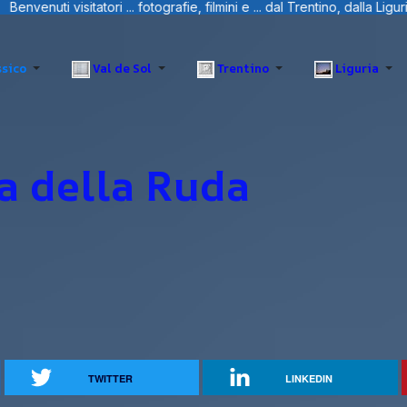
ie, filmini e ... dal Trentino, dalla Liguria e Sardegna.
sico
Val de Sol
Trentino
Liguria
a della Ruda
TWITTER
LINKEDIN