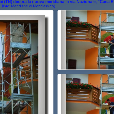
bbi (TN) decora la nuova meridiana in via Nazionale, "Casa 
(Info:
Meridiane di Monclassico
)