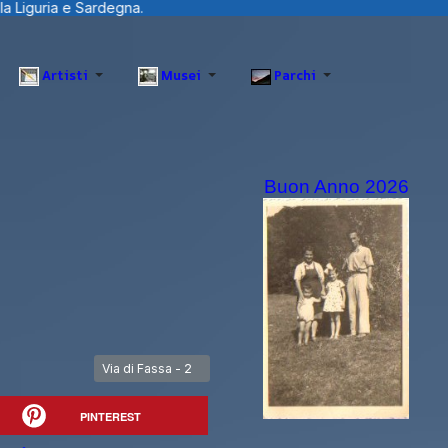
egna.
Artisti
Musei
Parchi
Buon Anno 2026
Articolo successivo: Via di Fassa - 2
Via di Fassa - 2
PINTEREST