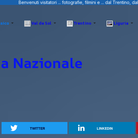
sitatori ... fotografie, filmini e ... dal Trentino, dalla Liguria e Sard
sico
Val de Sol
Trentino
Liguria
ia Nazionale
TWITTER
LINKEDIN