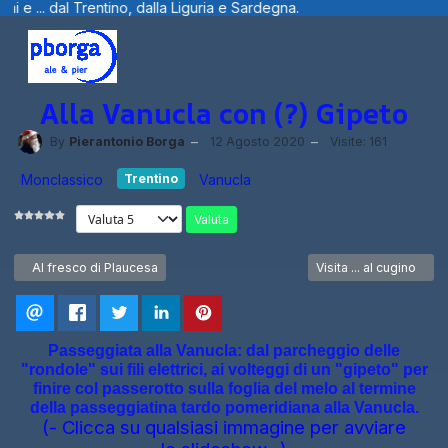
alla Liguria e Sardegna.
Benvenuti visita
Alla Vanucla con (?) Gipeto
By
Pierantonio Borga
12 Agosto 2020
Visite: 161
Monclassico
Trentino
Vanucla
Valuta
Articolo precedente: Al fresco di Plaucesa
Articolo successivo: Vis
Al fresco di Plaucesa
Visita ... al cugino
Passeggiata alla Vanucla: dal parcheggio delle
"rondole" sui fili elettrici, ai volteggi di un "gipeto" per
finire col passerotto sulla foglia del melo al termine
della passeggiatina tardo pomeridiana alla Vanucla.
(- Clicca su qualsiasi immagine per avviare