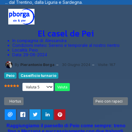
ria e Sardegna.
Benvenuti visitatori ... 
El casel de Pei
In compagnia di:
Alessandra
Condizioni meteo:
Sereno e temporale al nostro rientro
Località:
Peio
Data:
29-06-2024
By
Pierantonio Borga
30 Giugno 2024
Visite: 167
Peio
Caseificio turnario
Valuta
VALUTAZIONE ATTUALE:
5
/
5
Articolo precedente: Hortus
Articolo successivo:
Hortus
Peio con rapaci
Raggiungiamo il paesello di Peio come sempre: treno
fino a Mezzana e successivamente con due trabordi,