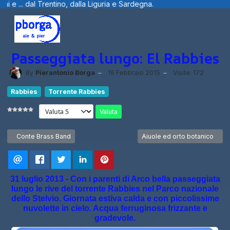
iguria e Sardegna.
Benvenuti visitatori ..
Passeggiata lungo: El Rabbies
By
Pierantonio Borga
19 Febbraio 2015
Visite: 172
Rabbies
Torrente Rabbies
Valuta
Articolo precedente: Conte Brass Band
Articolo successivo: Aiuole 
Conte Brass Band
Aiuole ed orto botanico
31 luglio 2013 - Con i parenti di Arco bella passeggiata
lungo le rive del torrente Rabbies nel Parco nazionale
dello Stelvio. Giornata estiva calda e con piccolissime
nuvolette in cielo. Acqua ferruginosa frizzante e
gradevole.