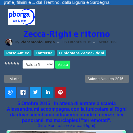
entino, dalla Liguria e Sardegna.
Benvenu
Zecca-Righi e ritorno
By
Pierantonio Borga
06 Ottobre 2015
Visite: 139
Porto Antico
Lanterna
Funicolare Zecca-Righi
Valuta
Articolo precedente: Murta
Articolo successivo: Salo
Murta
Salone Nautico 2015
5 Ottobre 2015 - In attesa di entrare a scuola
Alessandra mi accompagna con la funicolare al Righi
da dove scendiamo attraverso strade e creuze, bei
panorami, ma marciapiedi "terremotati".
(Info:
Funicolare Zecca-Righi
)